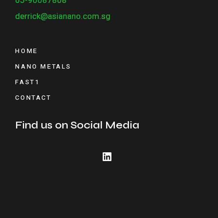
65-90087808
derrick@asianano.com.sg
HOME
NANO METALS
FAST1
CONTACT
Find us on Social Media