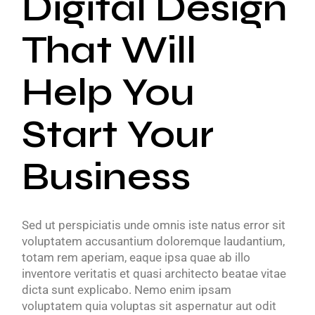
Digital Design
That Will
Help You
Start Your
Business
Sed ut perspiciatis unde omnis iste natus error sit
voluptatem accusantium doloremque laudantium,
totam rem aperiam, eaque ipsa quae ab illo
inventore veritatis et quasi architecto beatae vitae
dicta sunt explicabo. Nemo enim ipsam
voluptatem quia voluptas sit aspernatur aut odit